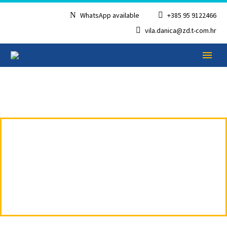
WhatsApp available
+385 95 9122466
vila.danica@zd.t-com.hr
APPARTAMENTO 1
A DUE PIANI –
LAVANDA