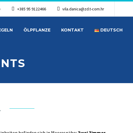
e
+385 95 9122466
vila.danica@zd.t-com.hr
EGELN
ÖLPFLANZE
KONTAKT
DEUTSCH
ENTS
A
nheiten befinden sich in Meeresnähe;
Zwei Zimmer