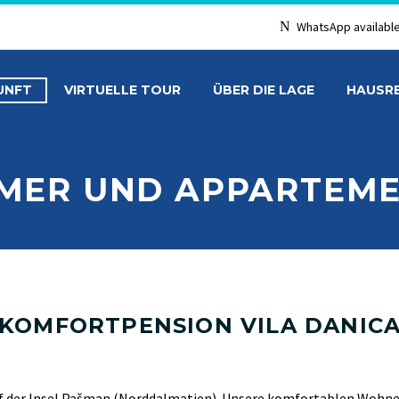
WhatsApp availabl
UNFT
VIRTUELLE TOUR
ÜBER DIE LAGE
HAUSR
MER UND APPARTEM
KOMFORTPENSION VILA DANIC
uf der Insel Pašman (Norddalmatien).
Unsere komfortablen Wohnei