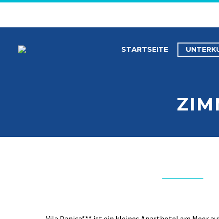
STARTSEITE
UNTERK
ZIM
Vila Danica*** ist ein kleines Aparthotel am Meer a